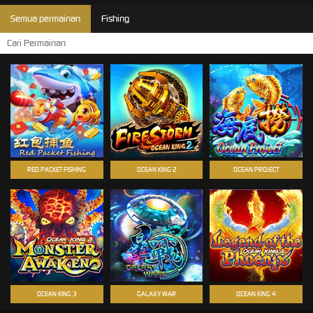
Semua permainan
Fishing
RED PACKET FISHING
OCEAN KING 2
OCEAN PROJECT
OCEAN KING 3
GALAXY WAR
OCEAN KING 4