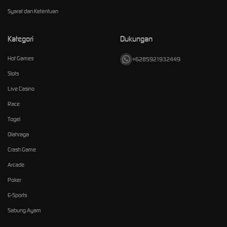
Syarat dan Ketentuan
Kategori
Dukungan
Hot Games
+6285921932449
Slots
Live Casino
Race
Togel
Olahraga
Crash Game
Arcade
Poker
E-Sports
Sabung Ayam