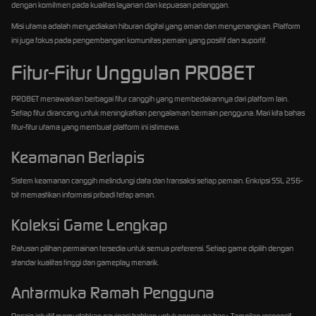
dengan komitmen pada kualitas layanan dan kepuasan pelanggan.
Misi utama adalah menyediakan hiburan digital yang aman dan menyenangkan. Platform
ini juga fokus pada pengembangan komunitas pemain yang positif dan suportif.
Fitur-Fitur Unggulan PRO8ET
PRO8ET menawarkan berbagai fitur canggih yang membedakannya dari platform lain.
Setiap fitur dirancang untuk meningkatkan pengalaman bermain pengguna. Mari kita bahas
fitur-fitur utama yang membuat platform ini istimewa.
Keamanan Berlapis
Sistem keamanan canggih melindungi data dan transaksi setiap pemain. Enkripsi SSL 256-
bit memastikan informasi pribadi tetap aman.
Koleksi Game Lengkap
Ratusan pilihan permainan tersedia untuk semua preferensi. Setiap game dipilih dengan
standar kualitas tinggi dan gameplay menarik.
Antarmuka Ramah Pengguna