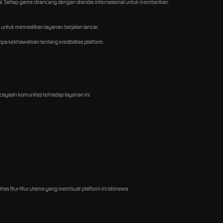
tal. Setiap game dirancang dengan standar internasional untuk memberikan
 untuk memastikan layanan berjalan lancar.
a kekhawatiran tentang kredibilitas platform.
ayaan komunitas terhadap layanan ini.
s fitur-fitur utama yang membuat platform ini istimewa.