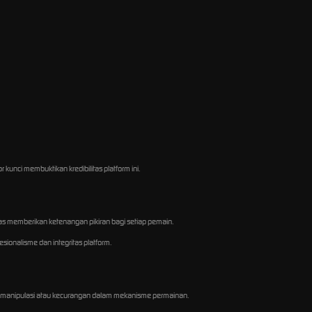
unci membuktikan kredibilitas platform ini.
itas memberikan ketenangan pikiran bagi setiap pemain.
sionalisme dan integritas platform.
da manipulasi atau kecurangan dalam mekanisme permainan.