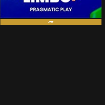
Limbo+