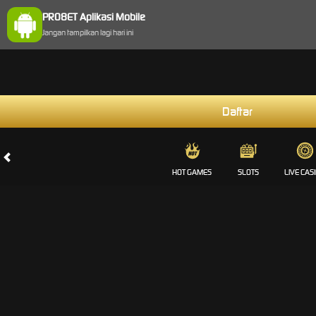
PRO8ET Aplikasi Mobile
Jangan tampilkan lagi hari ini
Daftar
HOT GAMES
SLOTS
LIVE CAS