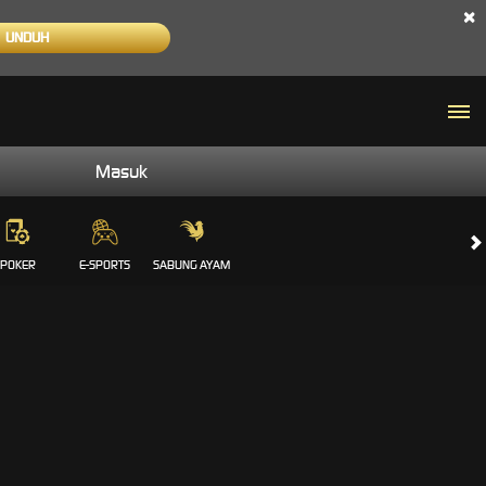
×
UNDUH
Masuk
POKER
E-SPORTS
SABUNG AYAM