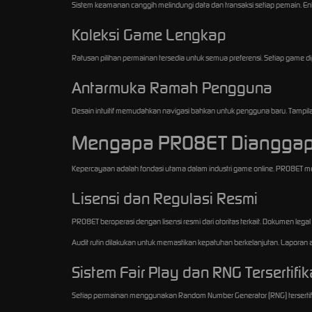
Sistem keamanan canggih melindungi data dan transaksi setiap pemain. Enk
Koleksi Game Lengkap
Ratusan pilihan permainan tersedia untuk semua preferensi. Setiap game di
Antarmuka Ramah Pengguna
Desain intuitif memudahkan navigasi bahkan untuk pengguna baru. Tampila
Mengapa PRO8ET Dianggap
Kepercayaan adalah fondasi utama dalam industri game online. PRO8ET memb
Lisensi dan Regulasi Resmi
PRO8ET beroperasi dengan lisensi resmi dari otoritas terkait. Dokumen leg
Audit rutin dilakukan untuk memastikan kepatuhan berkelanjutan. Laporan a
Sistem Fair Play dan RNG Tersertifik
Setiap permainan menggunakan Random Number Generator (RNG) tersertifik