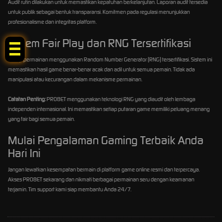
Audit rutin dilakukan untuk memastikan kepatuhan berkelanjutan. Laporan audit tersedia
untuk publik sebagai bentuk transparansi. Komitmen pada regulasi menunjukkan
profesionalisme dan integritas platform.
Sistem Fair Play dan RNG Tersertifikasi
Setiap permainan menggunakan Random Number Generator (RNG) tersertifikasi. Sistem ini
memastikan hasil game benar-benar acak dan adil untuk semua pemain. Tidak ada
manipulasi atau kecurangan dalam mekanisme permainan.
Catatan Penting:
PRO8ET menggunakan teknologi RNG yang diaudit oleh lembaga
independen internasional. Ini memastikan setiap putaran game memiliki peluang menang
yang fair bagi semua pemain.
Mulai Pengalaman Gaming Terbaik Anda
Hari Ini
Jangan lewatkan kesempatan bermain di platform game online resmi dan terpercaya.
Akses PRO8ET sekarang dan nikmati berbagai permainan seru dengan keamanan
terjamin. Tim support kami siap membantu Anda 24/7.