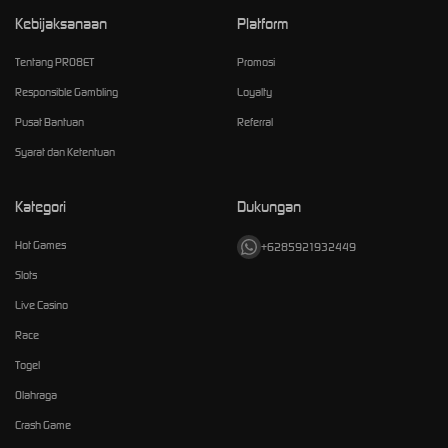
Kebijaksanaan
Platform
Tentang PRO8ET
Promosi
Responsible Gambling
Loyalty
Pusat Bantuan
Referral
Syarat dan Ketentuan
Kategori
Dukungan
Hot Games
+6285921932449
Slots
Live Casino
Race
Togel
Olahraga
Crash Game