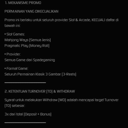
1. MEKANISME PROMO
PERMAINAN YANG DIKECUALIKAN
Promo ini berlaku untuk seluruh provider Slot & Arcade, KECUALI daftar di
bawah ini:
• Slot Games:
Mahjong Ways (Semua Jenis)
Pragmatic Play (Money Roll)
• Provider:
Semua Game dari Spadegaming
• Format Game:
Seluruh Permainan Klasik 3 Gambar (3-Reels)
━━━━━━━━━━━━━━━━━━
2. KETENTUAN TURNOVER (TO) & WITHDRAW
Syarat untuk melakukan Withdraw (WD) adalah mencapai target Turnover
(TO) sebesar:
3x dari total (Deposit + Bonus)
━━━━━━━━━━━━━━━━━━