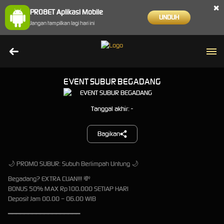
×
PRO8ET Aplikasi Mobile
UNDUH
Jangan tampilkan lagi hari ini
EVENT SUBUR BEGADANG
Tanggal akhir: -
Bagikan
🌙 PROMO SUBUR: Subuh Berlimpah Untung 🌙
Begadang? EXTRA CUAN!!! 💸
BONUS 50% MAX Rp100.000 SETIAP HARI
Deposit Jam 00.00 – 06.00 WIB
━━━━━━━━━━━━━━━━━━