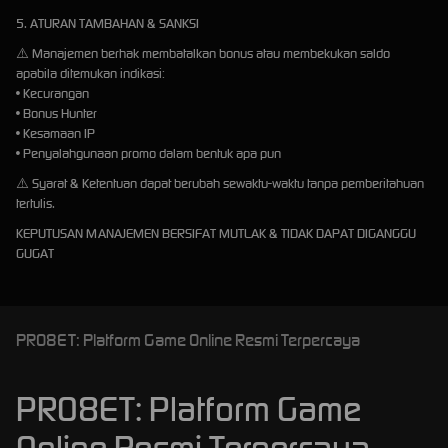
5. ATURAN TAMBAHAN & SANKSI
⚠️ Manajemen berhak membatalkan bonus atau membekukan saldo
apabila ditemukan indikasi:
• Kecurangan
• Bonus Hunter
• Kesamaan IP
• Penyalahgunaan promo dalam bentuk apa pun
⚠️ Syarat & Ketentuan dapat berubah sewaktu-waktu tanpa pemberitahuan
tertulis.
KEPUTUSAN MANAJEMEN BERSIFAT MUTLAK & TIDAK DAPAT DIGANGGU
GUGAT
PRO8ET: Platform Game Online Resmi Terpercaya
PRO8ET: Platform Game