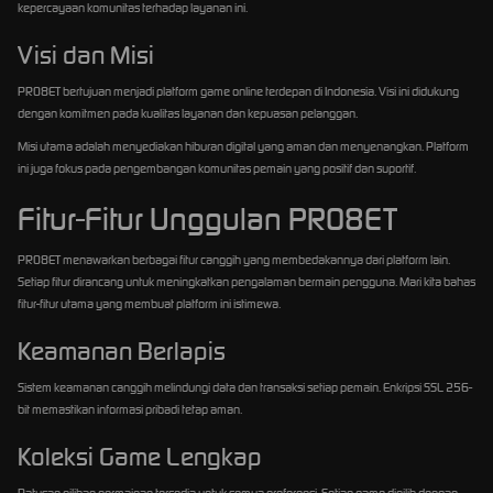
kepercayaan komunitas terhadap layanan ini.
Visi dan Misi
PRO8ET bertujuan menjadi platform game online terdepan di Indonesia. Visi ini didukung
dengan komitmen pada kualitas layanan dan kepuasan pelanggan.
Misi utama adalah menyediakan hiburan digital yang aman dan menyenangkan. Platform
ini juga fokus pada pengembangan komunitas pemain yang positif dan suportif.
Fitur-Fitur Unggulan PRO8ET
PRO8ET menawarkan berbagai fitur canggih yang membedakannya dari platform lain.
Setiap fitur dirancang untuk meningkatkan pengalaman bermain pengguna. Mari kita bahas
fitur-fitur utama yang membuat platform ini istimewa.
Keamanan Berlapis
Sistem keamanan canggih melindungi data dan transaksi setiap pemain. Enkripsi SSL 256-
bit memastikan informasi pribadi tetap aman.
Koleksi Game Lengkap