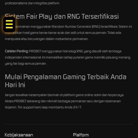
profesionalisme dan integritas platform.
Sistem Fair Play dan RNG Tersertifikasi
Setiap permainan menggunakan Random Number Generator (RNG) tersertifikasi. Sistem ini
memastikan hasil game benar-benar acak dan adil untuk semua pemain. Tidak ada
manipulasi atau kecurangan dalam mekanisme permainan.
Catatan Penting:
PRO8ET menggunakan teknologi RNG yang diaudit oleh lembaga
independen internasional. Ini memastikan setiap putaran game memiliki peluang menang
yang fair bagi semua pemain.
Mulai Pengalaman Gaming Terbaik Anda
Hari Ini
Jangan lewatkan kesempatan bermain di platform game online resmi dan terpercaya.
Akses PRO8ET sekarang dan nikmati berbagai permainan seru dengan keamanan
terjamin. Tim support kami siap membantu Anda 24/7.
Kebijaksanaan
Platform