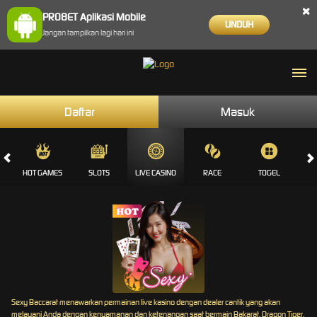
×
PRO8ET Aplikasi Mobile
UNDUH
Jangan tampilkan lagi hari ini
Daftar
Masuk
HOT GAMES
SLOTS
LIVE CASINO
RACE
TOGEL
OL
Sexy Baccarat menawarkan permainan live kasino dengan dealer cantik yang akan
melayani Anda dengan kenyamanan dan ketenangan saat bermain Bakarat, Dragon Tiger,