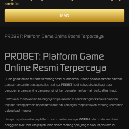
dan Sic Bo.
MAIN
PRO8ET: Platform Game Online Resmi Terpercaya
PRO8ET: Platform Game
Online Resmi Terpercaya
Dunia game online terus berkembang pesat di Indonesia. Ribuan pemain mencari platform
yang aman dan terpercaya setiap harinya. PRO8ET hadir sebagai solusi bagi para
penggemar game online yang menginginkan pengalaman bermain berkualitas tinggi.
Platform ini menawarkan berbagai jenis permainan menarik dengan sistem keamanan
terjamin. Setiap pemain dapat menikmati hiburan digital tanpa khawatir tentang keamanan
data pribadi mereka.
Dengan reputasi sebagai platform resmi dan terpercaya, PRO8ET telah melayani ribuan
pengguna aktif. Mari kita jelajahi lebih dalam tentang apa yang membuat platform ini