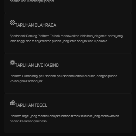
pemain untuk mencapai jackpot
TARUHAN OLAHRAGA
Sportsbook Gaming Platform Terbaik menawarkan lebih banyak game, odds yang
lebih tinggi, dan menyediakan pilihan yang lebih banyak untuk pemain.
TARUHAN LIVE KASINO
Platform Pilihan bagi perusahaan-perusahaan terbaik di dunia, dengan pilihan
variasi game terbanyak
TARUHAN TOGEL
Platform togel yang menarik dari perusahan terbaik di dunia yang menawarkan
hadiah kemenangan besar