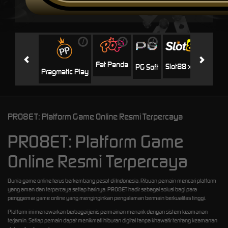
i
i
i
i
i
Facha
Fat Panda
Slot88 x PP
PG Soft
Pragmatic Play
PRO8ET: Platform Game Online Resmi Terpercaya
PRO8ET: Platform Game
Online Resmi Terpercaya
Dunia game online terus berkembang pesat di Indonesia. Ribuan pemain mencari platform
yang aman dan terpercaya setiap harinya. PRO8ET hadir sebagai solusi bagi para
penggemar game online yang menginginkan pengalaman bermain berkualitas tinggi.
Platform ini menawarkan berbagai jenis permainan menarik dengan sistem keamanan
terjamin. Setiap pemain dapat menikmati hiburan digital tanpa khawatir tentang keamanan