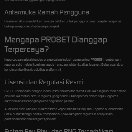
Antarmuka Ramah Pengguna
Desain intuitif memudahkan navigasi bahkan untuk pengguna baru. Tampilan responsif
bekerja sempurna di berbagai perangkat.
Mengapa PRO8ET Dianggap
Terpercaya?
Kepercayaan adalah fondasi utama dalam industri game online. PRO8ET membangun
reputasi solid melalui komitmen pada transparansi dan kualitas layanan. Beberapa faktor
kunci membuktikan kredibilitas platform ini.
Lisensi dan Regulasi Resmi
PRO8ET beroperasi dengan lisensi resmi dari otoritas terkait. Dokumen legal ini memastikan
platform mematuhi semua regulasi yang berlaku. Transparansi dalam aspek legalitas
memberikan ketenangan pikiran bagi setiap pemain.
Audit rutin dilakukan untuk memastikan kepatuhan berkelanjutan. Laporan audit tersedia
untuk publik sebagai bentuk transparansi. Komitmen pada regulasi menunjukkan
profesionalisme dan integritas platform.
Sistem Fair Play dan RNG Tersertifikasi