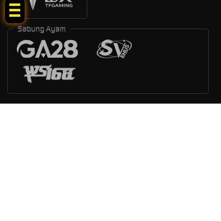
Sabung Ayam