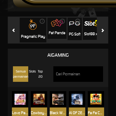
i
i
i
i
i
Facha
Fat Panda
Slot88 x PP
PG Soft
Pragmatic Play
AIGAMING
Semua
Slots
Top
permainan
20
Love Paradise
Cowboy Bullseye
Black WuKong
AI OF ZEUS
Fa Fa Caishen