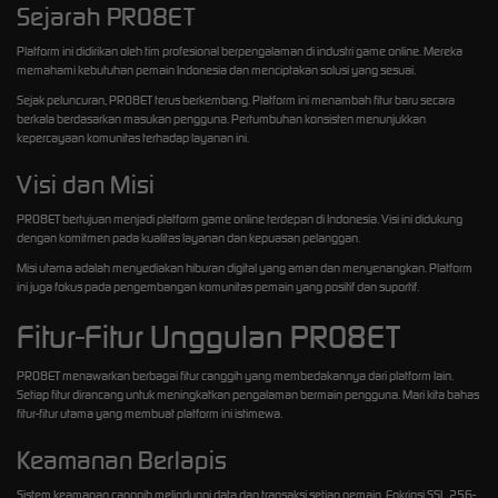
Sejarah PRO8ET
Platform ini didirikan oleh tim profesional berpengalaman di industri game online. Mereka
memahami kebutuhan pemain Indonesia dan menciptakan solusi yang sesuai.
Sejak peluncuran, PRO8ET terus berkembang. Platform ini menambah fitur baru secara
berkala berdasarkan masukan pengguna. Pertumbuhan konsisten menunjukkan
kepercayaan komunitas terhadap layanan ini.
Visi dan Misi
PRO8ET bertujuan menjadi platform game online terdepan di Indonesia. Visi ini didukung
dengan komitmen pada kualitas layanan dan kepuasan pelanggan.
Misi utama adalah menyediakan hiburan digital yang aman dan menyenangkan. Platform
ini juga fokus pada pengembangan komunitas pemain yang positif dan suportif.
Fitur-Fitur Unggulan PRO8ET
PRO8ET menawarkan berbagai fitur canggih yang membedakannya dari platform lain.
Setiap fitur dirancang untuk meningkatkan pengalaman bermain pengguna. Mari kita bahas
fitur-fitur utama yang membuat platform ini istimewa.
Keamanan Berlapis
Sistem keamanan canggih melindungi data dan transaksi setiap pemain. Enkripsi SSL 256-