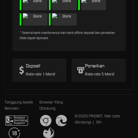
* Selama bank maintenance dan bank offline deposit dan penarikan
tidak dapat diproses
Deposit
Penarikan
Rata-rata 1 Menit
Rata-rata 5 Menit
Tanggung Jawab
Browser Yang
Bermain
Didukung
©2026 PRO8ET. Hak cipta
dilindungi | 18+