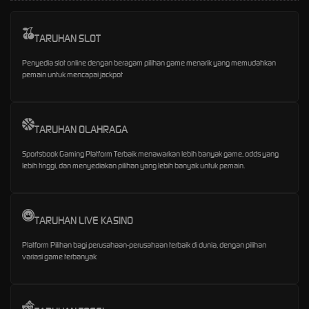
TARUHAN SLOT
Penyedia slot online dengan beragam pilihan game menarik yang memudahkan
pemain untuk mencapai jackpot
TARUHAN OLAHRAGA
Sportsbook Gaming Platform Terbaik menawarkan lebih banyak game, odds yang
lebih tinggi, dan menyediakan pilihan yang lebih banyak untuk pemain.
TARUHAN LIVE KASINO
Platform Pilihan bagi perusahaan-perusahaan terbaik di dunia, dengan pilihan
variasi game terbanyak