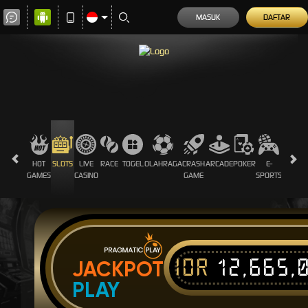
MASUK
DAFTAR
HOT
SLOTS
LIVE
RACE
TOGEL
OLAHRAGA
CRASH
ARCADE
POKER
E-
SABUN
GAMES
CASINO
GAME
SPORTS
AYAM
IDR
12,665,
JACKPOT
PLAY