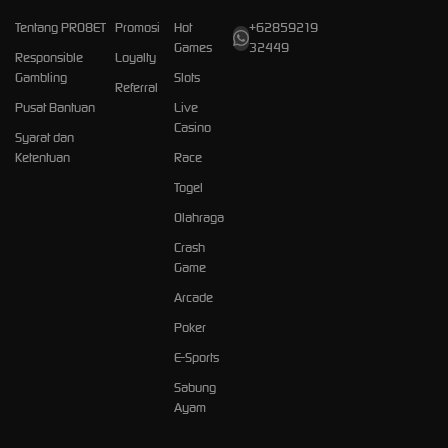
Tentang PRO8ET
Promosi
Hot
+62859219
Games
32449
Responsible
Loyalty
Gambling
Slots
Referral
Pusat Bantuan
Live
Casino
Syarat dan
Ketentuan
Race
Togel
Olahraga
Crash
Game
Arcade
Poker
E-Sports
Sabung
Ayam