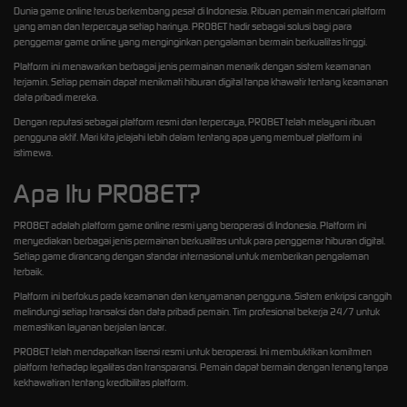
Dunia game online terus berkembang pesat di Indonesia. Ribuan pemain mencari platform
yang aman dan terpercaya setiap harinya. PRO8ET hadir sebagai solusi bagi para
penggemar game online yang menginginkan pengalaman bermain berkualitas tinggi.
Platform ini menawarkan berbagai jenis permainan menarik dengan sistem keamanan
terjamin. Setiap pemain dapat menikmati hiburan digital tanpa khawatir tentang keamanan
data pribadi mereka.
Dengan reputasi sebagai platform resmi dan terpercaya, PRO8ET telah melayani ribuan
pengguna aktif. Mari kita jelajahi lebih dalam tentang apa yang membuat platform ini
istimewa.
Apa Itu PRO8ET?
PRO8ET adalah platform game online resmi yang beroperasi di Indonesia. Platform ini
menyediakan berbagai jenis permainan berkualitas untuk para penggemar hiburan digital.
Setiap game dirancang dengan standar internasional untuk memberikan pengalaman
terbaik.
Platform ini berfokus pada keamanan dan kenyamanan pengguna. Sistem enkripsi canggih
melindungi setiap transaksi dan data pribadi pemain. Tim profesional bekerja 24/7 untuk
memastikan layanan berjalan lancar.
PRO8ET telah mendapatkan lisensi resmi untuk beroperasi. Ini membuktikan komitmen
platform terhadap legalitas dan transparansi. Pemain dapat bermain dengan tenang tanpa
kekhawatiran tentang kredibilitas platform.