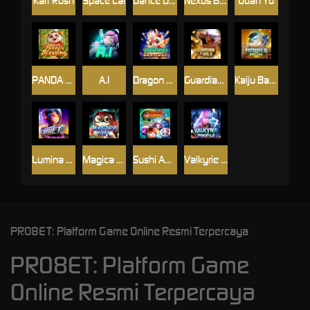
Kart Rush
Space Cat
Dance Dance Dance
Nexus Blade
Guan Yu
PANDA BLESSING
A.I
Dragon Festive
Guardian of Gold
Kaiju Battle
Lumina Drift
Magica Owl
Sushi Avenger
Valkyrie Profile
PRO8ET: Platform Game Online Resmi Terpercaya
PRO8ET: Platform Game
Online Resmi Terpercaya