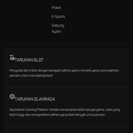
Poker
E-Sports
Sabung
Ayam
TARUHAN SLOT
Penyedia slot online dengan beragam pilihan game menarik yang memudahkan
pemain untuk mencapai jackpot
TARUHAN OLAHRAGA
Sportsbook Gaming Platform Terbaik menawarkan lebih banyak game, odds yang
lebih tinggi, dan menyediakan pilihan yang lebih banyak untuk pemain.