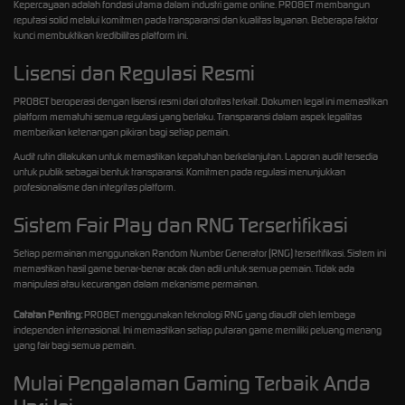
Kepercayaan adalah fondasi utama dalam industri game online. PRO8ET membangun
reputasi solid melalui komitmen pada transparansi dan kualitas layanan. Beberapa faktor
kunci membuktikan kredibilitas platform ini.
Lisensi dan Regulasi Resmi
PRO8ET beroperasi dengan lisensi resmi dari otoritas terkait. Dokumen legal ini memastikan
platform mematuhi semua regulasi yang berlaku. Transparansi dalam aspek legalitas
memberikan ketenangan pikiran bagi setiap pemain.
Audit rutin dilakukan untuk memastikan kepatuhan berkelanjutan. Laporan audit tersedia
untuk publik sebagai bentuk transparansi. Komitmen pada regulasi menunjukkan
profesionalisme dan integritas platform.
Sistem Fair Play dan RNG Tersertifikasi
Setiap permainan menggunakan Random Number Generator (RNG) tersertifikasi. Sistem ini
memastikan hasil game benar-benar acak dan adil untuk semua pemain. Tidak ada
manipulasi atau kecurangan dalam mekanisme permainan.
Catatan Penting:
PRO8ET menggunakan teknologi RNG yang diaudit oleh lembaga
independen internasional. Ini memastikan setiap putaran game memiliki peluang menang
yang fair bagi semua pemain.
Mulai Pengalaman Gaming Terbaik Anda