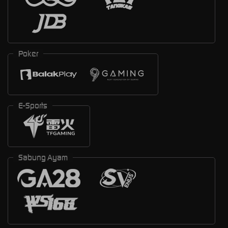
Poker
E-Sports
Sabung Ayam