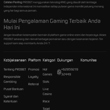
Catatan Penting:
PRO8ET menggunakan teknologi RNG yang diaudit oleh lembaga
independen internasional. Ini memastikan setiap putaran game memiliki peluang menang
yang fair bagi semua pemain.
Mulai Pengalaman Gaming Terbaik Anda
Hari Ini
Jangan lewatkan kesempatan bermain di platform game online resmi dan terpercaya. Akses
PRO8ET sekarang dan nikmati berbagai permainan seru dengan keamanan terjamin. Tim
support kami siap membantu Anda 24/7.
Kebijaksanaan
Platform
Kategori
Dukungan
Komunitas
Tentang PRO8ET
Promosi
Hot
+62859219
Games
32449
Responsible
Loyalty
Gambling
Slots
Referral
Pusat Bantuan
Live
Casino
Syarat dan
Ketentuan
Race
Togel