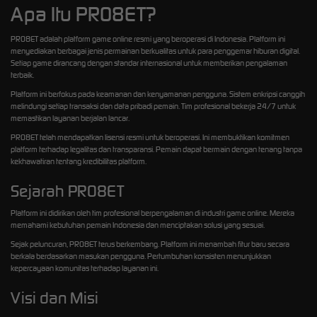
Apa Itu PRO8ET?
PRO8ET adalah platform game online resmi yang beroperasi di Indonesia. Platform ini
menyediakan berbagai jenis permainan berkualitas untuk para penggemar hiburan digital.
Setiap game dirancang dengan standar internasional untuk memberikan pengalaman
terbaik.
Platform ini berfokus pada keamanan dan kenyamanan pengguna. Sistem enkripsi canggih
melindungi setiap transaksi dan data pribadi pemain. Tim profesional bekerja 24/7 untuk
memastikan layanan berjalan lancar.
PRO8ET telah mendapatkan lisensi resmi untuk beroperasi. Ini membuktikan komitmen
platform terhadap legalitas dan transparansi. Pemain dapat bermain dengan tenang tanpa
kekhawatiran tentang kredibilitas platform.
Sejarah PRO8ET
Platform ini didirikan oleh tim profesional berpengalaman di industri game online. Mereka
memahami kebutuhan pemain Indonesia dan menciptakan solusi yang sesuai.
Sejak peluncuran, PRO8ET terus berkembang. Platform ini menambah fitur baru secara
berkala berdasarkan masukan pengguna. Pertumbuhan konsisten menunjukkan
kepercayaan komunitas terhadap layanan ini.
Visi dan Misi