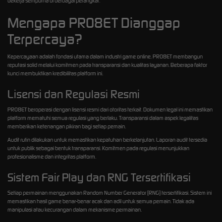
bekerja sempurna di berbagai perangkat.
Mengapa PRO8ET Dianggap
Terpercaya?
Kepercayaan adalah fondasi utama dalam industri game online. PRO8ET membangun
reputasi solid melalui komitmen pada transparansi dan kualitas layanan. Beberapa faktor
kunci membuktikan kredibilitas platform ini.
Lisensi dan Regulasi Resmi
PRO8ET beroperasi dengan lisensi resmi dari otoritas terkait. Dokumen legal ini memastikan
platform mematuhi semua regulasi yang berlaku. Transparansi dalam aspek legalitas
memberikan ketenangan pikiran bagi setiap pemain.
Audit rutin dilakukan untuk memastikan kepatuhan berkelanjutan. Laporan audit tersedia
untuk publik sebagai bentuk transparansi. Komitmen pada regulasi menunjukkan
profesionalisme dan integritas platform.
Sistem Fair Play dan RNG Tersertifikasi
Setiap permainan menggunakan Random Number Generator (RNG) tersertifikasi. Sistem ini
memastikan hasil game benar-benar acak dan adil untuk semua pemain. Tidak ada
manipulasi atau kecurangan dalam mekanisme permainan.