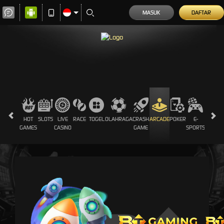
MASUK
DAFTAR
HOT
SLOTS
LIVE
RACE
TOGEL
OLAHRAGA
CRASH
ARCADE
POKER
E-
SABUN
GAMES
CASINO
GAME
SPORTS
AYAM