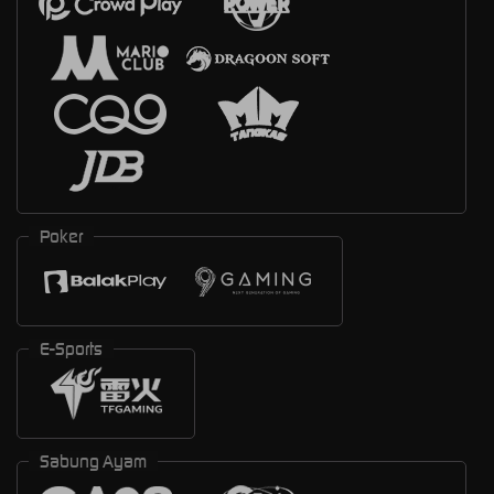
Poker
E-Sports
Sabung Ayam