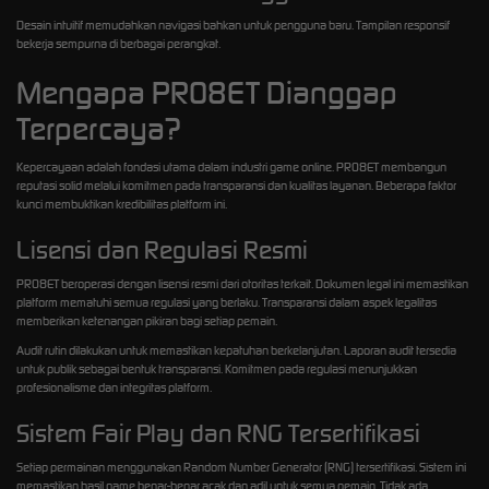
Desain intuitif memudahkan navigasi bahkan untuk pengguna baru. Tampilan responsif
bekerja sempurna di berbagai perangkat.
Mengapa PRO8ET Dianggap
Terpercaya?
Kepercayaan adalah fondasi utama dalam industri game online. PRO8ET membangun
reputasi solid melalui komitmen pada transparansi dan kualitas layanan. Beberapa faktor
kunci membuktikan kredibilitas platform ini.
Lisensi dan Regulasi Resmi
PRO8ET beroperasi dengan lisensi resmi dari otoritas terkait. Dokumen legal ini memastikan
platform mematuhi semua regulasi yang berlaku. Transparansi dalam aspek legalitas
memberikan ketenangan pikiran bagi setiap pemain.
Audit rutin dilakukan untuk memastikan kepatuhan berkelanjutan. Laporan audit tersedia
untuk publik sebagai bentuk transparansi. Komitmen pada regulasi menunjukkan
profesionalisme dan integritas platform.
Sistem Fair Play dan RNG Tersertifikasi
Setiap permainan menggunakan Random Number Generator (RNG) tersertifikasi. Sistem ini
memastikan hasil game benar-benar acak dan adil untuk semua pemain. Tidak ada