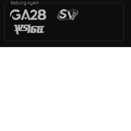
Sabung Ayam