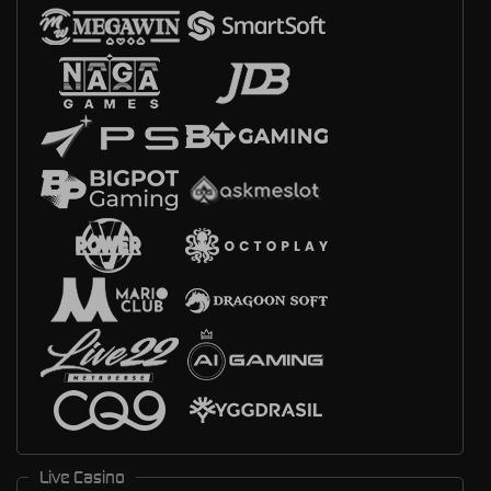
Live Casino