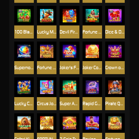
100 Blazing Clover
Lucky Macaw
Devil Fire Twins
Fortune Hook Boom
Dice & Drop
Supernova
Fortune Garuda 1000
Joker's Fortune
Joker Coins Expanded
Crown of Fortune
Lucky Caramelo
Circus Joker 4096
Super Ace SPEED
Rapid Gems 777
Pirate Queen 2