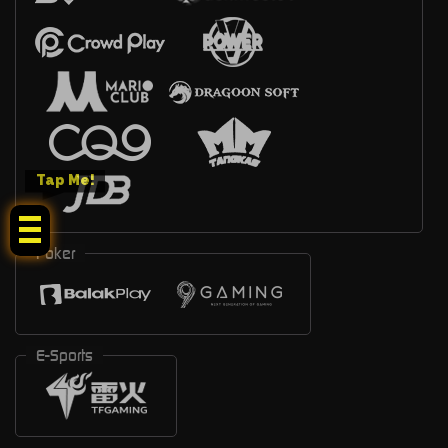
Tap Me!
Poker
E-Sports