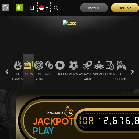
MASUK
DAFTAR
HOT
SLOTS
LIVE
RACE
TOGEL
OLAHRAGA
CRASH
ARCADE
POKER
E-
SABUN
GAMES
CASINO
GAME
SPORTS
AYAM
IDR
12,676,
JACKPOT
PLAY