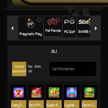
i
i
i
i
i
Facha
Fat Panda
Slot88 x PP
PG Soft
Pragmatic Play
JILI
Semua
Top
Slots
permainan
20
Crazy777 2
Devil Fire Bonu$ Coin
Super Ace 2
Crystal 777 DELUXE
Clover Coins 4x4