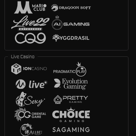
Live Casino