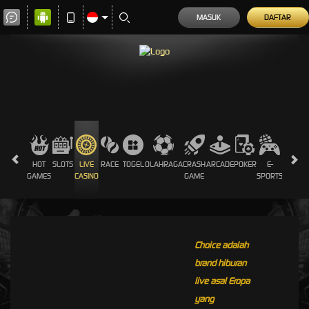
MASUK
DAFTAR
HOT
SLOTS
LIVE
RACE
TOGEL
OLAHRAGA
CRASH
ARCADE
POKER
E-
SABUN
GAMES
CASINO
GAME
SPORTS
AYAM
Choice adalah
brand hiburan
live asal Eropa
yang