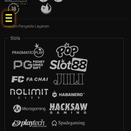
Platform Penyedia Layanan
Slots