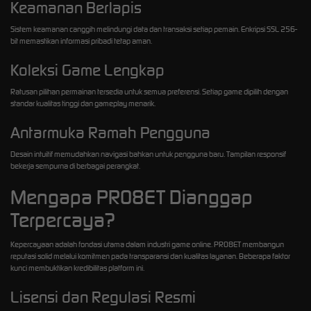
Keamanan Berlapis
Sistem keamanan canggih melindungi data dan transaksi setiap pemain. Enkripsi SSL 256-
bit memastikan informasi pribadi tetap aman.
Koleksi Game Lengkap
Ratusan pilihan permainan tersedia untuk semua preferensi. Setiap game dipilih dengan
standar kualitas tinggi dan gameplay menarik.
Antarmuka Ramah Pengguna
Desain intuitif memudahkan navigasi bahkan untuk pengguna baru. Tampilan responsif
bekerja sempurna di berbagai perangkat.
Mengapa PRO8ET Dianggap
Terpercaya?
Kepercayaan adalah fondasi utama dalam industri game online. PRO8ET membangun
reputasi solid melalui komitmen pada transparansi dan kualitas layanan. Beberapa faktor
kunci membuktikan kredibilitas platform ini.
Lisensi dan Regulasi Resmi