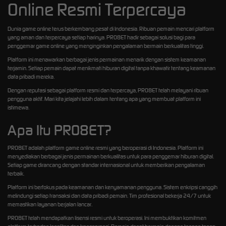
Online Resmi Terpercaya
Dunia game online terus berkembang pesat di Indonesia. Ribuan pemain mencari platform
yang aman dan terpercaya setiap harinya. PRO8ET hadir sebagai solusi bagi para
penggemar game online yang menginginkan pengalaman bermain berkualitas tinggi.
Platform ini menawarkan berbagai jenis permainan menarik dengan sistem keamanan
terjamin. Setiap pemain dapat menikmati hiburan digital tanpa khawatir tentang keamanan
data pribadi mereka.
Dengan reputasi sebagai platform resmi dan terpercaya, PRO8ET telah melayani ribuan
pengguna aktif. Mari kita jelajahi lebih dalam tentang apa yang membuat platform ini
istimewa.
Apa Itu PRO8ET?
PRO8ET adalah platform game online resmi yang beroperasi di Indonesia. Platform ini
menyediakan berbagai jenis permainan berkualitas untuk para penggemar hiburan digital.
Setiap game dirancang dengan standar internasional untuk memberikan pengalaman
terbaik.
Platform ini berfokus pada keamanan dan kenyamanan pengguna. Sistem enkripsi canggih
melindungi setiap transaksi dan data pribadi pemain. Tim profesional bekerja 24/7 untuk
memastikan layanan berjalan lancar.
PRO8ET telah mendapatkan lisensi resmi untuk beroperasi. Ini membuktikan komitmen