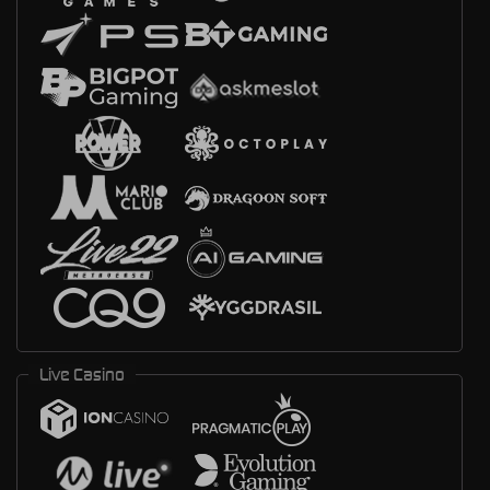
Live Casino