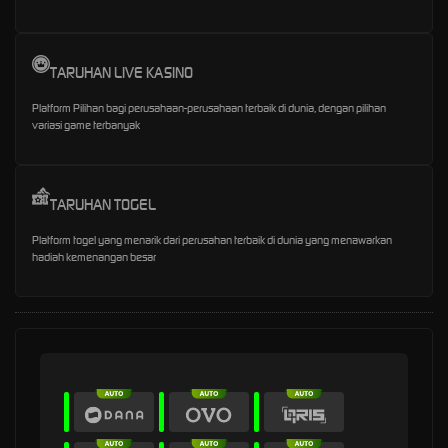
TARUHAN LIVE KASINO
Platform Pilihan bagi perusahaan-perusahaan terbaik di dunia, dengan pilihan
variasi game terbanyak
TARUHAN TOGEL
Platform togel yang menarik dari perusahan terbaik di dunia yang menawarkan
hadiah kemenangan besar