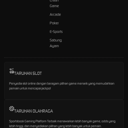
Crash
Game
Arcade
Poker
E-Sports
Sabung
Ayam
TARUHAN SLOT
Penyedia slot online dengan beragam pilihan game menarik yang memudahkan
pemain untuk mencapai jackpot
TARUHAN OLAHRAGA
Sportsbook Gaming Platform Terbaik menawarkan lebih banyak game, odds yang
lebih tinggi, dan menyediakan pilihan yang lebih banyak untuk pemain.