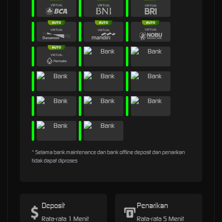
* Selama bank maintenance dan bank offline deposit dan penarikan
tidak dapat diproses
Deposit
Penarikan
Rata-rata 1 Menit
Rata-rata 5 Menit