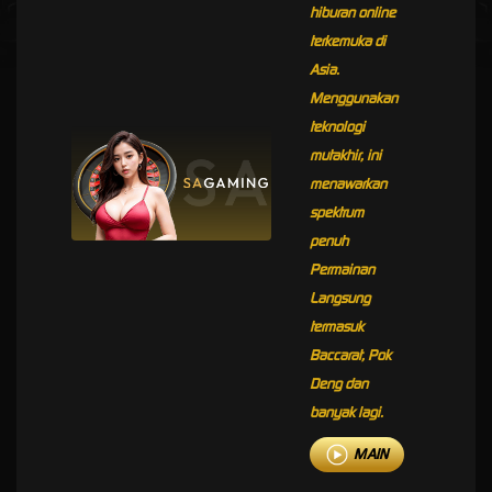
hiburan online
terkemuka di
Asia.
Menggunakan
teknologi
mutakhir, ini
menawarkan
spektrum
penuh
Permainan
Langsung
termasuk
Baccarat, Pok
Deng dan
banyak lagi.
MAIN