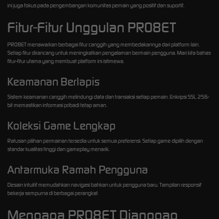
ini juga fokus pada pengembangan komunitas pemain yang positif dan suportif.
Fitur-Fitur Unggulan PRO8ET
PRO8ET menawarkan berbagai fitur canggih yang membedakannya dari platform lain.
Setiap fitur dirancang untuk meningkatkan pengalaman bermain pengguna. Mari kita bahas
fitur-fitur utama yang membuat platform ini istimewa.
Keamanan Berlapis
Sistem keamanan canggih melindungi data dan transaksi setiap pemain. Enkripsi SSL 256-
bit memastikan informasi pribadi tetap aman.
Koleksi Game Lengkap
Ratusan pilihan permainan tersedia untuk semua preferensi. Setiap game dipilih dengan
standar kualitas tinggi dan gameplay menarik.
Antarmuka Ramah Pengguna
Desain intuitif memudahkan navigasi bahkan untuk pengguna baru. Tampilan responsif
bekerja sempurna di berbagai perangkat.
Mengapa PRO8ET Dianggap