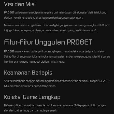
Visi dan Misi
PRO8ET bertujuan menjadi platform game online terdepan di Indonesia. Visi ini didukung
dengan komitmen pada kualitas layanan dan kepuasan pelanggan.
Misi utama adalah menyediakan hiburan digital yang aman dan menyenangkan. Platform
ini juga fokus pada pengembangan komunitas pemain yang positif dan suportif.
Fitur-Fitur Unggulan PRO8ET
PRO8ET menawarkan berbagai fitur canggih yang membedakannya dari platform lain.
Setiap fitur dirancang untuk meningkatkan pengalaman bermain pengguna. Mari kita bahas
fitur-fitur utama yang membuat platform ini istimewa.
Keamanan Berlapis
Sistem keamanan canggih melindungi data dan transaksi setiap pemain. Enkripsi SSL 256-
bit memastikan informasi pribadi tetap aman.
Koleksi Game Lengkap
Ratusan pilihan permainan tersedia untuk semua preferensi. Setiap game dipilih dengan
standar kualitas tinggi dan gameplay menarik.