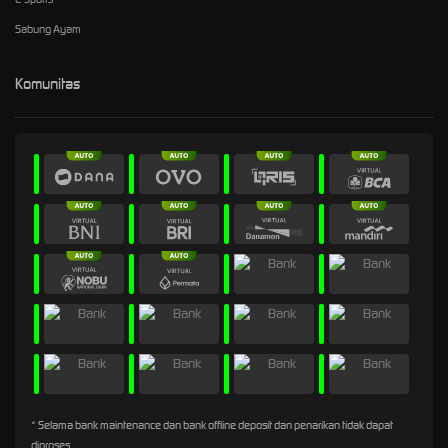
Sabung Ayam
Komunitas
* Selama bank maintenance dan bank offline deposit dan penarikan tidak dapat
diproses