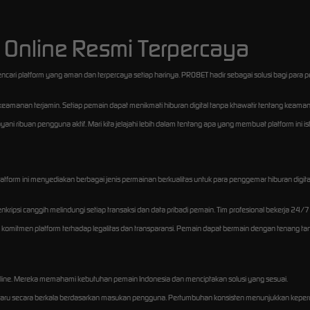
Online Resmi Terpercaya
encari platform yang aman dan terpercaya setiap harinya. PRO8ET hadir sebagai solusi bagi p
eamanan terjamin. Setiap pemain dapat menikmati hiburan digital tanpa khawatir tentang keaman
ni ribuan pengguna aktif. Mari kita jelajahi lebih dalam tentang apa yang membuat platform ini i
latform ini menyediakan berbagai jenis permainan berkualitas untuk para penggemar hiburan digit
ipsi canggih melindungi setiap transaksi dan data pribadi pemain. Tim profesional bekerja 24/7
komitmen platform terhadap legalitas dan transparansi. Pemain dapat bermain dengan tenang tanp
e online. Mereka memahami kebutuhan pemain Indonesia dan menciptakan solusi yang sesuai.
 baru secara berkala berdasarkan masukan pengguna. Pertumbuhan konsisten menunjukkan keperc