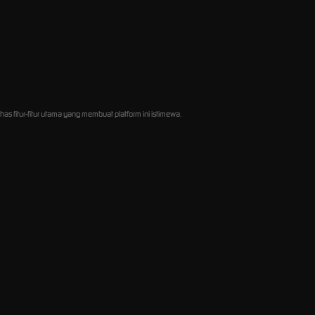
 fitur-fitur utama yang membuat platform ini istimewa.