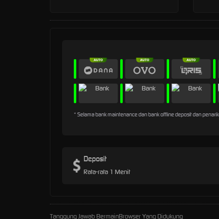
* Selama bank maintenance dan bank offline deposit dan penarik
Deposit
Rata-rata 1 Menit
Tanggung Jawab Bermain
Browser Yang Didukung