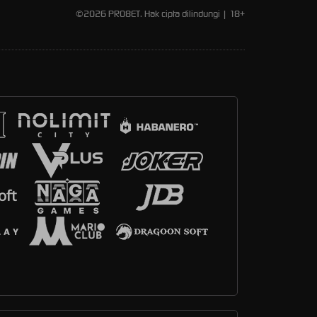
©2026 PRO8ET. Hak cipta dilindungi | 18+