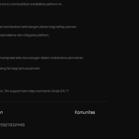
unci membuktikan kredibilitas platform ini.
tas memberikan ketenangan pikiran bagi setiap pemain.
sionalisme dan integritas platform.
da manipulasi atau kecurangan dalam mekanisme permainan.
ang fair bagi semua pemain.
min. Tim support kami siap membantu Anda 24/7.
an
Komunitas
85921932449