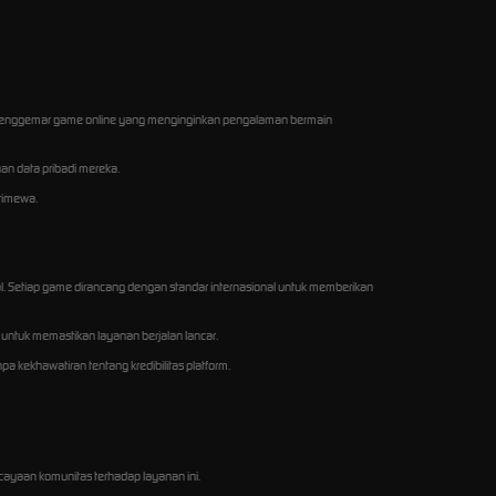
ara penggemar game online yang menginginkan pengalaman bermain
an data pribadi mereka.
stimewa.
al. Setiap game dirancang dengan standar internasional untuk memberikan
 untuk memastikan layanan berjalan lancar.
a kekhawatiran tentang kredibilitas platform.
ayaan komunitas terhadap layanan ini.