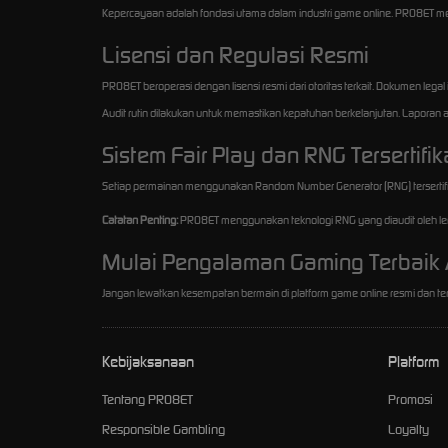
Kepercayaan adalah fondasi utama dalam industri game online. PRO8ET memba
Lisensi dan Regulasi Resmi
PRO8ET beroperasi dengan lisensi resmi dari otoritas terkait. Dokumen leg
Audit rutin dilakukan untuk memastikan kepatuhan berkelanjutan. Laporan au
Sistem Fair Play dan RNG Tersertifik
Setiap permainan menggunakan Random Number Generator (RNG) tersertifik
Catatan Penting:
PRO8ET menggunakan teknologi RNG yang diaudit oleh lem
Mulai Pengalaman Gaming Terbaik A
Jangan lewatkan kesempatan bermain di platform game online resmi dan t
Kebijaksanaan
Platform
Tentang PRO8ET
Promosi
Responsible Gambling
Loyalty