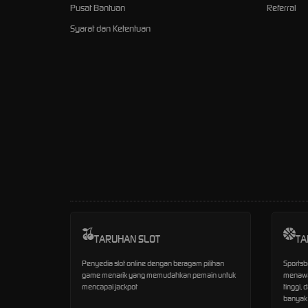
Pusat Bantuan
Referral
Syarat dan Ketentuan
TARUHAN SLOT
TA
Penyedia slot online dengan beragam pilihan
Sportsb
game menarik yang memudahkan pemain untuk
menawar
mencapai jackpot
tinggi,
banyak 