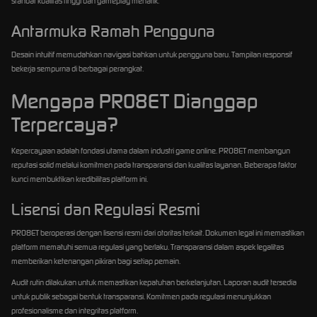
standar kualitas tinggi dan gameplay menarik.
Antarmuka Ramah Pengguna
Desain intuitif memudahkan navigasi bahkan untuk pengguna baru. Tampilan responsif
bekerja sempurna di berbagai perangkat.
Mengapa PRO8ET Dianggap
Terpercaya?
Kepercayaan adalah fondasi utama dalam industri game online. PRO8ET membangun
reputasi solid melalui komitmen pada transparansi dan kualitas layanan. Beberapa faktor
kunci membuktikan kredibilitas platform ini.
Lisensi dan Regulasi Resmi
PRO8ET beroperasi dengan lisensi resmi dari otoritas terkait. Dokumen legal ini memastikan
platform mematuhi semua regulasi yang berlaku. Transparansi dalam aspek legalitas
memberikan ketenangan pikiran bagi setiap pemain.
Audit rutin dilakukan untuk memastikan kepatuhan berkelanjutan. Laporan audit tersedia
untuk publik sebagai bentuk transparansi. Komitmen pada regulasi menunjukkan
profesionalisme dan integritas platform.