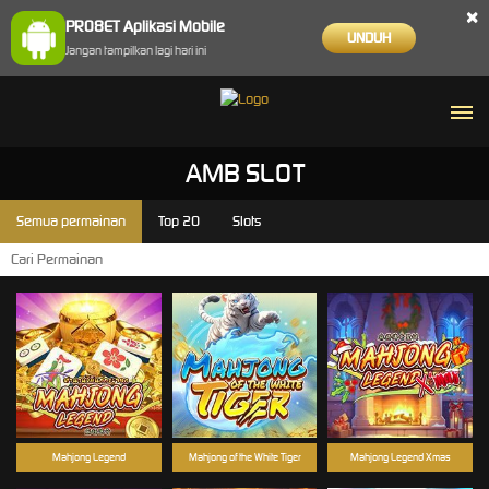
×
PRO8ET Aplikasi Mobile
UNDUH
Jangan tampilkan lagi hari ini
AMB SLOT
Semua permainan
Top 20
Slots
Mahjong Legend
Mahjong of the White Tiger
Mahjong Legend Xmas