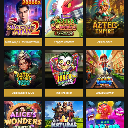
Mafia Ways II : Metro Haven Heist
Veggies Bonanza
Aztec Empire
Aztec Empire 1000
The King Joker
Subway Runner