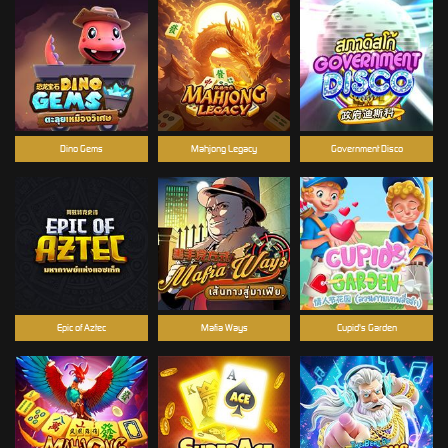
Dino Gems
Mahjong Legacy
Government Disco
Epic of Aztec
Mafia Ways
Cupid's Garden