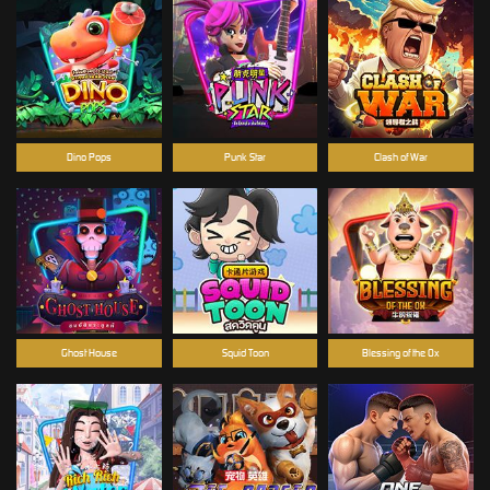
Dino Pops
Punk Star
Clash of War
Ghost House
Squid Toon
Blessing of the Ox