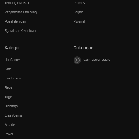
Tentang PRO8ET
Promosi
Responsible Gambling
Loyalty
Pusat Bantuan
Referral
Syarat dan Ketentuan
Kategori
Dukungan
Hot Games
+6285921932449
Slots
Live Casino
Race
Togel
Olahraga
Crash Game
Arcade
Poker