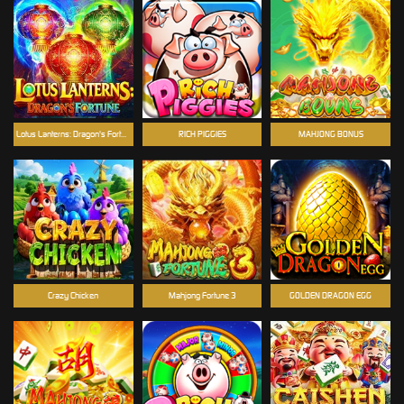
Lotus Lanterns: Dragon's Fortune
RICH PIGGIES
MAHJONG BONUS
Crazy Chicken
Mahjong Fortune 3
GOLDEN DRAGON EGG