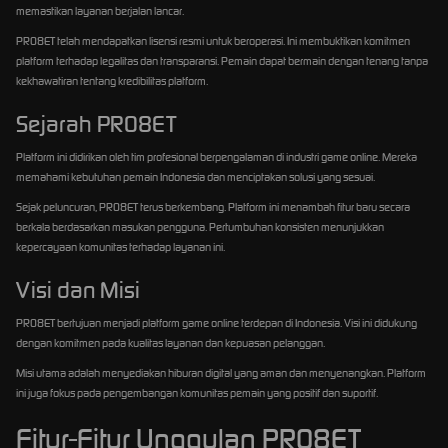
memastikan layanan berjalan lancar.
PRO8ET telah mendapatkan lisensi resmi untuk beroperasi. Ini membuktikan komitmen
platform terhadap legalitas dan transparansi. Pemain dapat bermain dengan tenang tanpa
kekhawatiran tentang kredibilitas platform.
Sejarah PRO8ET
Platform ini didirikan oleh tim profesional berpengalaman di industri game online. Mereka
memahami kebutuhan pemain Indonesia dan menciptakan solusi yang sesuai.
Sejak peluncuran, PRO8ET terus berkembang. Platform ini menambah fitur baru secara
berkala berdasarkan masukan pengguna. Pertumbuhan konsisten menunjukkan
kepercayaan komunitas terhadap layanan ini.
Visi dan Misi
PRO8ET bertujuan menjadi platform game online terdepan di Indonesia. Visi ini didukung
dengan komitmen pada kualitas layanan dan kepuasan pelanggan.
Misi utama adalah menyediakan hiburan digital yang aman dan menyenangkan. Platform
ini juga fokus pada pengembangan komunitas pemain yang positif dan suportif.
Fitur-Fitur Unggulan PRO8ET