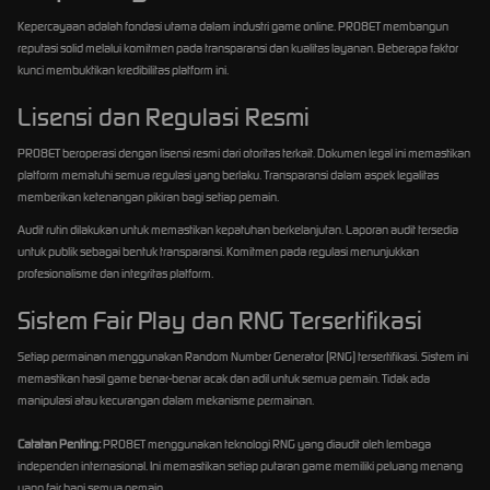
Kepercayaan adalah fondasi utama dalam industri game online. PRO8ET membangun
reputasi solid melalui komitmen pada transparansi dan kualitas layanan. Beberapa faktor
kunci membuktikan kredibilitas platform ini.
Lisensi dan Regulasi Resmi
PRO8ET beroperasi dengan lisensi resmi dari otoritas terkait. Dokumen legal ini memastikan
platform mematuhi semua regulasi yang berlaku. Transparansi dalam aspek legalitas
memberikan ketenangan pikiran bagi setiap pemain.
Audit rutin dilakukan untuk memastikan kepatuhan berkelanjutan. Laporan audit tersedia
untuk publik sebagai bentuk transparansi. Komitmen pada regulasi menunjukkan
profesionalisme dan integritas platform.
Sistem Fair Play dan RNG Tersertifikasi
Setiap permainan menggunakan Random Number Generator (RNG) tersertifikasi. Sistem ini
memastikan hasil game benar-benar acak dan adil untuk semua pemain. Tidak ada
manipulasi atau kecurangan dalam mekanisme permainan.
Catatan Penting:
PRO8ET menggunakan teknologi RNG yang diaudit oleh lembaga
independen internasional. Ini memastikan setiap putaran game memiliki peluang menang
yang fair bagi semua pemain.