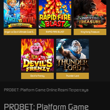
Angel vs Devil Ultimate Goal Showdown
RAPID FIRE BLAST
King Kong Treasure
Devil’s Frenzy
Thunder Lord
PRO8ET: Platform Game Online Resmi Terpercaya
PRO8ET: Platform Game