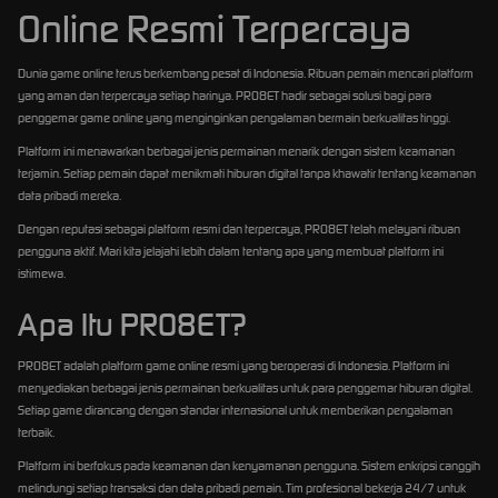
Online Resmi Terpercaya
Dunia game online terus berkembang pesat di Indonesia. Ribuan pemain mencari platform
yang aman dan terpercaya setiap harinya. PRO8ET hadir sebagai solusi bagi para
penggemar game online yang menginginkan pengalaman bermain berkualitas tinggi.
Platform ini menawarkan berbagai jenis permainan menarik dengan sistem keamanan
terjamin. Setiap pemain dapat menikmati hiburan digital tanpa khawatir tentang keamanan
data pribadi mereka.
Dengan reputasi sebagai platform resmi dan terpercaya, PRO8ET telah melayani ribuan
pengguna aktif. Mari kita jelajahi lebih dalam tentang apa yang membuat platform ini
istimewa.
Apa Itu PRO8ET?
PRO8ET adalah platform game online resmi yang beroperasi di Indonesia. Platform ini
menyediakan berbagai jenis permainan berkualitas untuk para penggemar hiburan digital.
Setiap game dirancang dengan standar internasional untuk memberikan pengalaman
terbaik.
Platform ini berfokus pada keamanan dan kenyamanan pengguna. Sistem enkripsi canggih
melindungi setiap transaksi dan data pribadi pemain. Tim profesional bekerja 24/7 untuk