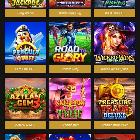
Holly Jackpot
Buffalo Triple Fury
WICKED RICHES
PENGUIN QUEST
Road to Glory
Wicked Wins: Crystals
AZTLAN GEMS3
Skeleton Thief
Treasure Train Deluxe