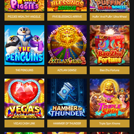
PIGGIES WEALTHY ANGELIC
FIVE BLESSINGS ARRIVE
Huffin’ And Puffin’ Ultra Wheel
THE PENGUINS
AZTLAN GEMS2
Bao Zhu Fortune
VEGAS CASH LINK
HAMMER OF THUNDER
Triple Spin Xtreme